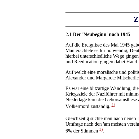
Z
2.1
Der 'Neubeginn' nach 1945
Auf die Ereignisse des Mai 1945 gabe
Man erachtete es für notwendig, Deut
hierbei unterschiedliche Wege gingen
und Reeducation gingen dabei Hand 
Auf welch eine moralische und politi
Alexander und Margarete Mitscherlic
Es war eine blitzartige Wandlung, di
Kriegsziele der Naziführer mit minim
Niederlage kam die Gehorsamsthese au
1)
Völkermord zuständig.
Gleichzeitig suchte man nach neuen Id
Umfrage nach den 'am meisten verehr
3)
6% der Stimmen
.