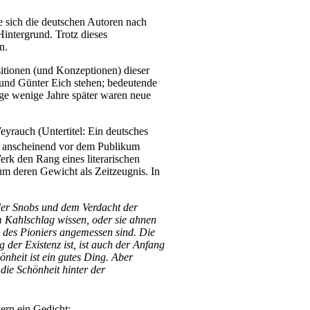
e sich die deutschen Autoren nach
Hintergrund. Trotz dieses
n.
sitionen (und Konzeptionen) dieser
l und Günter Eich stehen; bedeutende
ge wenige Jahre später waren neue
rauch (Untertitel: Ein deutsches
on anscheinend vor dem Publikum
rk den Rang eines literarischen
um deren Gewicht als Zeitzeugnis. In
 der Snobs und dem Verdacht der
om Kahlschlag wissen, oder sie ahnen
 des Pioniers angemessen sind. Die
der Existenz ist, ist auch der Anfang
nheit ist ein gutes Ding. Aber
 die Schönheit hinter der
ern ein Gedicht: