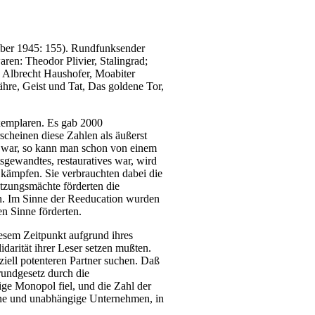
ember 1945: 155). Rundfunksender
aren: Theodor Plivier, Stalingrad;
 Albrecht Haushofer, Moabiter
ähre, Geist und Tat, Das goldene Tor,
xemplaren. Es gab 2000
heinen diese Zahlen als äußerst
n war, so kann man schon von einem
sgewandtes, restauratives war, wird
 kämpfen. Sie verbrauchten dabei die
atzungsmächte förderten die
n. Im Sinne der Reeducation wurden
n Sinne förderten.
iesem Zeitpunkt aufgrund ihres
darität ihrer Leser setzen mußten.
ziell potenteren Partner suchen. Daß
undgesetz durch die
ge Monopol fiel, und die Zahl der
eine und unabhängige Unternehmen, in