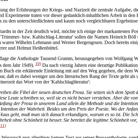
tung der Erfahrungen der Kriegs- und Nazizeit die zentrale Aufgabe, di
 Experimente traten vor dieser gedanklich-inhaltlichen Arbeit in den 
zu den unterschiedlichsten und kaum noch vergleichbaren Ergebnisse
ardts in der Zeit deutlich wird, möchte ich einige der markantesten Po
og. 'Trümmer- bzw. Kahlschlag-Literatur' sollen die Namen Heinrich Böl
tion waren Wilhelm Lehmann und Werner Bergengruen. Doch bereits eini
erer und Helmut Heißenbüttel.
flage die Anthologie Tausend Gramm, herausgegeben von Wolfgang Wey
10)
us dem Jahr 1949).
Da nach vierzig Jahren eine derartige Publikati
m Buch ein erklärende Einleitung mit auf den Weg gegeben, die dem We
ar, daß es dabei weniger um den literarischen Rang der Texte geht als 
erzeit das Wort von der 'Kahlschlagliteratur':
reiben die Fibel der neuen deutschen Prosa. Sie setzen sich dem Spott
iese Leute schreiben so, weil sie es nicht besser verstehen. Aber die v
nfang der Prosa in unserem Land allein die Methode und die Intention
tention der Wahrheit. Beides um den Preis der Poesie. Wo der Anfang 
Haus geht, muß man sich danach erkundigen, warum es so ist. Die Schö
heit ohne Schönheit ist besser. Sie bereitet die legitime Schönheit vor,
11)
.
t Weyrauch nun allerdings keinen Text aus seiner Prosaanthologie, sond