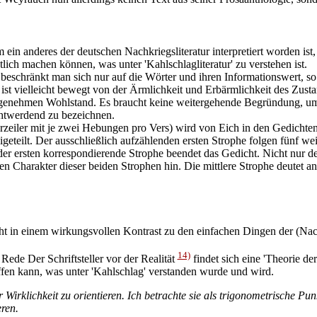
ein anderes der deutschen Nachkriegsliteratur interpretiert worden ist,
lich machen können, was unter 'Kahlschlagliteratur' zu verstehen ist.
 beschränkt man sich nur auf die Wörter und ihren Informationswert, so f
 ist vielleicht bewegt von der Ärmlichkeit und Erbärmlichkeit des Zus
angenehmen Wohlstand. Es braucht keine weitergehende Begründung, um
chtwerdend zu bezeichnen.
erzeiler mit je zwei Hebungen pro Vers) wird von Eich in den Gedichten
eteilt. Der ausschließlich aufzählenden ersten Strophe folgen fünf weit
er ersten korrespondierende Strophe beendet das Gedicht. Nicht nur der
 Charakter dieser beiden Strophen hin. Die mittlere Strophe deutet an
ht in einem wirkungsvollen Kontrast zu den einfachen Dingen der (Nach
14)
 Rede Der Schriftsteller vor der Realität
findet sich eine 'Theorie der
en kann, was unter 'Kahlschlag' verstanden wurde und wird.
Wirklichkeit zu orientieren. Ich betrachte sie als trigonometrische Punk
ren.