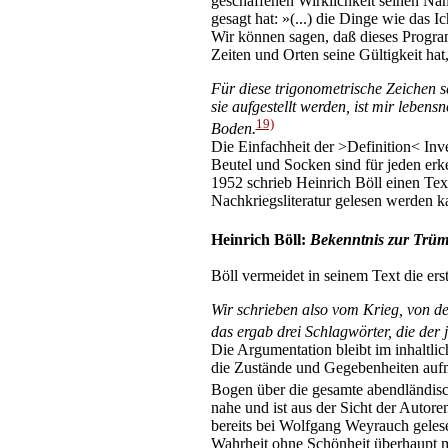
geschaffenen Wirklichkeit seinen Nam
gesagt hat: »(...) die Dinge wie das 
Wir können sagen, daß dieses Program
Zeiten und Orten seine Gültigkeit hat
Für diese trigonometrische Zeichen s
sie aufgestellt werden, ist mir lebens
19)
Boden.
Die Einfachheit der >Definition< Inv
Beutel und Socken sind für jeden er
1952 schrieb Heinrich Böll einen Tex
Nachkriegsliteratur gelesen werden k
Heinrich Böll:
Bekenntnis zur Trüm
Böll vermeidet in seinem Text die ers
Wir schrieben also vom Krieg, von 
das ergab drei Schlagwörter, die der
Die Argumentation bleibt im inhaltlic
die Zustände und Gegebenheiten aufm
Bogen über die gesamte abendländisc
nahe und ist aus der Sicht der Autore
bereits bei Wolfgang Weyrauch gelese
Wahrheit ohne Schönheit überhaupt mög