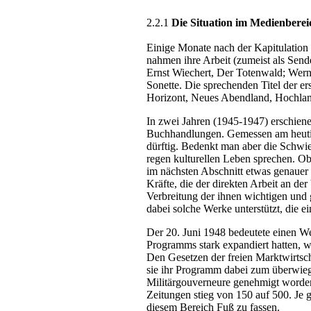
2.2.1
Die Situation im Medienberei
Einige Monate nach der Kapitulation
nahmen ihre Arbeit (zumeist als Sende
Ernst Wiechert, Der Totenwald; Wern
Sonette. Die sprechenden Titel der e
Horizont, Neues Abendland, Hochlan
In zwei Jahren (1945-1947) erschien
Buchhandlungen. Gemessen am heutige
dürftig. Bedenkt man aber die Schwi
regen kulturellen Leben sprechen. Ob
im nächsten Abschnitt etwas genauer 
Kräfte, die der direkten Arbeit an de
Verbreitung der ihnen wichtigen und
dabei solche Werke unterstützt, die 
Der 20. Juni 1948 bedeutete einen We
Programms stark expandiert hatten, wa
Den Gesetzen der freien Marktwirtsch
sie ihr Programm dabei zum überwie
Militärgouverneure genehmigt worden 
Zeitungen stieg von 150 auf 500. Je 
diesem Bereich Fuß zu fassen.