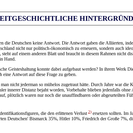
EITGESCHICHTLICHE HINTERGRÜN
n die Deutschen keine Antwort. Die Antwort gaben die Alliierten, inde
schland nicht nur politisch-ökonomisch zu erneuern, sondern auch ide
, steht auf einem anderen Blatt und braucht in diesem Rahmen nicht dis
in Hand.
sche Geisteshaltung konnte dabei aufgebaut werden? In ihrem Werk Die
h eine Antwort auf diese Frage zu geben.
e man nicht jederman so mühelos zugetraut hätte. Durch Jahre war die 
aler innerer Distanz bejaht worden, Vorbehalte blieben jedenfalls o
f, plötzlich waren nur noch die unauffindbaren oder abgeurteilten Füh
2)
entifikationsfiguren, die den erlittenen Verlust
ersetzen sollten. Im J
ten Deutschen' Bismarck 35%, Hitler 10%, Friedrich der Große 7%, di