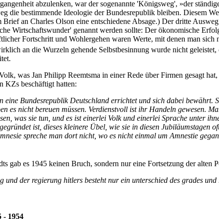
gangenheit abzulenken, war der sogenannte 'Königsweg', »der ständige
g die bestimmende Ideologie der Bundesrepublik bleiben. Diesem Weg
m Brief an Charles Olson eine entschiedene Absage.) Der dritte Ausweg
sche Wirtschaftswunder' genannt werden sollte: Der ökonomische Erfolg t
ftlicher Fortschritt und Wohlergehen waren Werte, mit denen man sich n
rklich an die Wurzeln gehende Selbstbesinnung wurde nicht geleistet, 
tet.
e Volk, was Jan Philipp Reemtsma in einer Rede über Firmen gesagt hat,
n KZs beschäftigt hatten:
aben eine Bundesrepublik Deutschland errichtet und sich dabei bewährt. 
en es nicht bereuen müssen. Verdienstvoll ist ihr Handeln gewesen. M
sen, was sie tun, und es ist einerlei Volk und einerlei Sprache unter ih
gründet ist, dieses kleinere Übel, wie sie in diesen Jubiläumstagen of
nesie spreche man dort nicht, wo es nicht einmal um Amnestie gegange
 gab es 1945 keinen Bruch, sondern nur eine Fortsetzung der alten Pol
und der regierung hitlers besteht nur ein unterschied des grades und n
5 - 1954