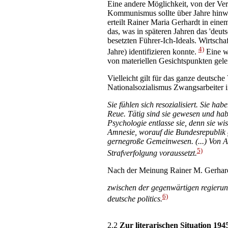
Eine andere Möglichkeit, von der Ver
Kommunismus sollte über Jahre hinwe
erteilt Rainer Maria Gerhardt in eine
das, was in späteren Jahren das 'deut
besetzten Führer-Ich-Ideals. Wirtscha
4)
Jahre) identifizieren konnte.
Eine wi
von materiellen Gesichtspunkten gelei
Vielleicht gilt für das ganze deutsch
Nationalsozialismus Zwangsarbeiter i
Sie fühlen sich resozialisiert. Sie h
Reue. Tätig sind sie gewesen und hab
Psychologie entlasse sie, denn sie wis
Amnesie, worauf die Bundesrepublik ge
gernegroße Gemeinwesen. (...) Von Am
5)
Strafverfolgung voraussetzt.
Nach der Meinung Rainer M. Gerhardts
zwischen der gegenwärtigen regierung 
6)
deutsche politics.
2.2
Zur literarischen Situation 194