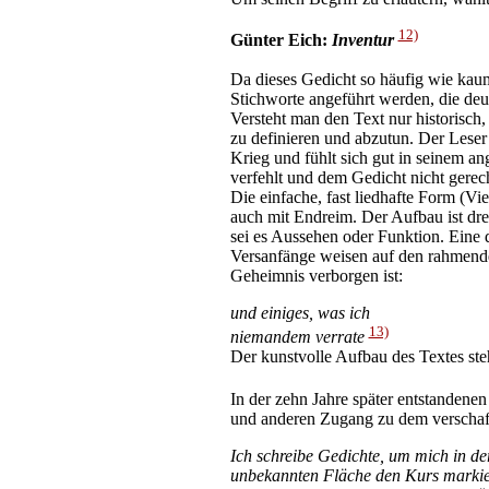
12)
Günter Eich:
Inventur
Da dieses Gedicht so häufig wie kaum 
Stichworte angeführt werden, die deut
Versteht man den Text nur historisch,
zu definieren und abzutun. Der Leser
Krieg und fühlt sich gut in seinem 
verfehlt und dem Gedicht nicht gere
Die einfache, fast liedhafte Form (Vi
auch mit Endreim. Der Aufbau ist dreig
sei es Aussehen oder Funktion. Eine d
Versanfänge weisen auf den rahmenden
Geheimnis verborgen ist:
und einiges, was ich
13)
niemandem verrate
Der kunstvolle Aufbau des Textes ste
In der zehn Jahre später entstandenen
und anderen Zugang zu dem verschaff
Ich schreibe Gedichte, um mich in der 
unbekannten Fläche den Kurs markie