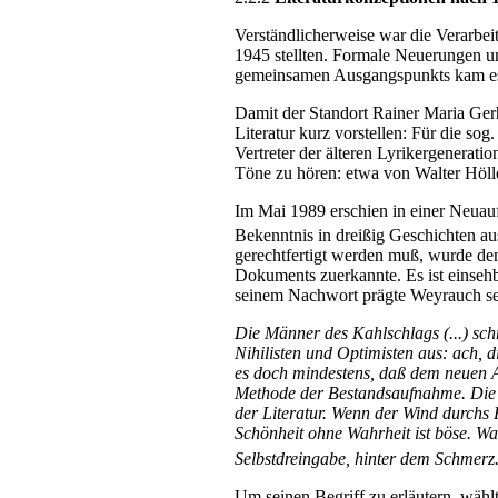
Verständlicherweise war die Verarbei
1945 stellten. Formale Neuerungen und
gemeinsamen Ausgangspunkts kam es 
Damit der Standort Rainer Maria Gerh
Literatur kurz vorstellen: Für die s
Vertreter der älteren Lyrikergenera
Töne zu hören: etwa von Walter Höll
Im Mai 1989 erschien in einer Neuau
Bekenntnis in dreißig Geschichten a
gerechtfertigt werden muß, wurde de
Dokuments zuerkannte. Es ist einsehb
seinem Nachwort prägte Weyrauch sein
Die Männer des Kahlschlags (...) sch
Nihilisten und Optimisten aus: ach, d
es doch mindestens, daß dem neuen A
Methode der Bestandsaufnahme. Die In
der Literatur. Wenn der Wind durchs 
Schönheit ohne Wahrheit ist böse. Wahr
Selbstdreingabe, hinter dem Schmerz
Um seinen Begriff zu erläutern, wähl