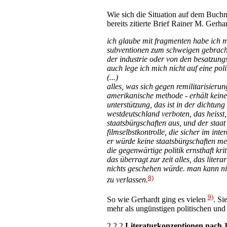
Wie sich die Situation auf dem Buchm
bereits zitierte Brief Rainer M. Gerh
ich glaube mit fragmenten habe ich mi
subventionen zum schweigen gebracht
der industrie oder von den besatzung
auch lege ich mich nicht auf eine polit
(...)
alles, was sich gegen remilitarisieru
amerikanische methode - erhält keine
unterstützung, das ist in der dichtung d
westdeutschland verboten, das heisst
staatsbürgschaften aus, und der staat 
filmselbstkontrolle, die sicher im int
er würde keine staatsbürgschaften meh
die gegenwärtige politik ernsthaft kri
das überragt zur zeit alles, das lite
nichts geschehen würde. man kann nich
8)
zu verlassen.
9)
So wie Gerhardt ging es vielen
. Si
mehr als ungünstigen politischen und
2.2.2
Literaturkonzeptionen nach 