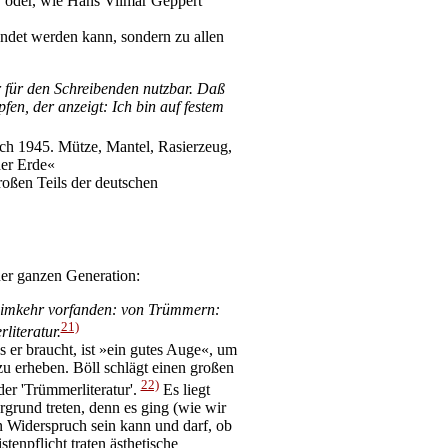
t, oder, wie Hans Vilmar Geppert
ndet werden kann, sondern zu allen
r für den Schreibenden nutzbar. Daß
fen, der anzeigt: Ich bin auf festem
ach 1945. Mütze, Mantel, Rasierzeug,
der Erde«
roßen Teils der deutschen
ner ganzen Generation:
Heimkehr vorfanden: von Trümmern:
21)
literatur.
s er braucht, ist »ein gutes Auge«, um
u erheben. Böll schlägt einen großen
22)
er 'Trümmerliteratur'.
Es liegt
rgrund treten, denn es ging (wie wir
n Widerspruch sein kann und darf, ob
enpflicht traten ästhetische