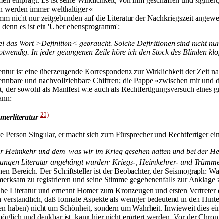
en einprägt: Es ist seine Wirklichkeit, von ihm geschaffen und signier
Ich werden immer welthaltiger.«
m nicht nur zeitgebunden auf die Literatur der Nachkriegszeit angewe
, denn es ist ein 'Überlebensprogramm':
ei das Wort >Definition< gebraucht. Solche Definitionen sind nicht nu
notwendig. In jeder gelungenen Zeile höre ich den Stock des Blinden klop
entur ist eine überzeugende Korrespondenz zur Wirklichkeit der Zeit n
kennbare und nachvollziehbare Chiffren; die Pappe »zwischen mir und 
t, der sowohl als Manifest wie auch als Rechtfertigungsversuch eines g
ann:
20)
merliteratur
te Person Singular, er macht sich zum Fürsprecher und Rechtfertiger ei
der Heimkehr und dem, was wir im Krieg gesehen hatten und bei der 
 jungen Literatur angehängt wurden: Kriegs-, Heimkehrer- und Trümmer
hen Bereich. Der Schriftsteller ist der Beobachter, der Seismograph: Wa
erksam zu registrieren und seine Stimme gegebenenfalls zur Anklage z
he Literatur und ernennt Homer zum Kronzeugen und ersten Vertreter d
n verständlich, daß formale Aspekte als weniger bedeutend in den Hinte
n haben) nicht um Schönheit, sondern um Wahrheit. Inwieweit dies ei
lich und denkbar ist, kann hier nicht erörtert werden. Vor der Chronist