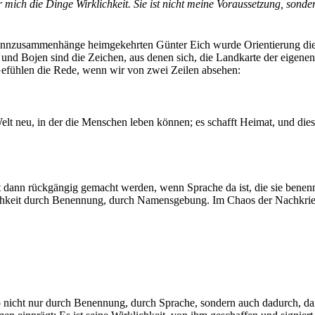
 mich die Dinge Wirklichkeit. Sie ist nicht meine Voraussetzung, sonder
 Sinnzusammenhänge heimgekehrten Günter Eich wurde Orientierung die
nd Bojen sind die Zeichen, aus denen sich, die Landkarte der eigenen We
efühlen die Rede, wenn wir von zwei Zeilen absehen:
elt neu, in der die Menschen leben können; es schafft Heimat, und dies
t dann rückgängig gemacht werden, wenn Sprache da ist, die sie benenne
chkeit durch Benennung, durch Namensgebung. Im Chaos der Nachkriegsze
so nicht nur durch Benennung, durch Sprache, sondern auch dadurch, da