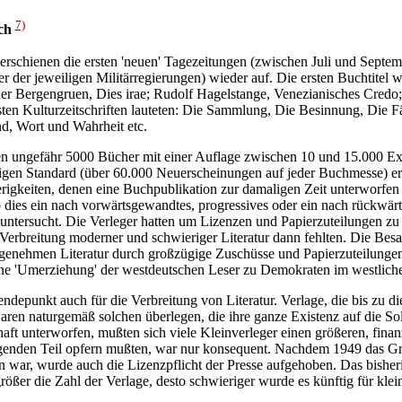
7)
ch
 erschienen die ersten 'neuen' Tagezeitungen (zwischen Juli und Sept
r der jeweiligen Militärregierungen) wieder auf. Die ersten Buchtitel w
er Bergengruen, Dies irae; Rudolf Hagelstange, Venezianisches Credo;
rsten Kulturzeitschriften lauteten: Die Sammlung, Die Besinnung, Die F
d, Wort und Wahrheit etc.
en ungefähr 5000 Bücher mit einer Auflage zwischen 10 und 15.000 E
n Standard (über 60.000 Neuerscheinungen auf jeder Buchmesse) ersc
erigkeiten, denen eine Buchpublikation zur damaligen Zeit unterworfe
 dies ein nach vorwärtsgewandtes, progressives oder ein nach rückwärt
untersucht. Die Verleger hatten um Lizenzen und Papierzuteilungen zu
r Verbreitung moderner und schwieriger Literatur dann fehlten. Die Bes
 genehmen Literatur durch großzügige Zuschüsse und Papierzuteilunge
eine 'Umerziehung' der westdeutschen Leser zu Demokraten im westliche
ndepunkt auch für die Verbreitung von Literatur. Verlage, die bis zu d
ren naturgemäß solchen überlegen, die ihre ganze Existenz auf die Soli
aft unterworfen, mußten sich viele Kleinverleger einen größeren, finan
genden Teil opfern mußten, war nur konsequent. Nachdem 1949 das Gr
war, wurde auch die Lizenzpflicht der Presse aufgehoben. Das bisheri
größer die Zahl der Verlage, desto schwieriger wurde es künftig für kl