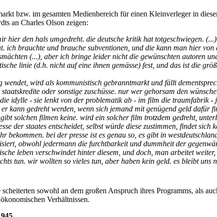
arkt bzw. im gesamten Medienbereich für einen Kleinverleger in dieser 
ardts an Charles Olson zeigen:
r hier den hals umgedreht. die deutsche kritik hat totgeschwiegen. (...
. ich brauchte und brauche subventionen, und die kann man hier von
smächten (...), aber ich bringe leider nicht die gewünschten autoren u
ische linie (d.h. nicht auf eine ihnen gemässe) fest, und das ist die grö
ng wendet, wird als kommunistisch gebranntmarkt und fällt dementsprec
 staatskredite oder sonstige zuschüsse. nur wer gehorsam den wünschen 
ie idylle - sie lenkt von der problematik ab - im film die traumfabrik - je
, er kann gedreht werden, wenn sich jemand mit genügend geld dafür fi
gibt solchen filmen keine. wird ein solcher film trotzdem gedreht, unterli
eresse der staates entscheidet, selbst würde diese zustimmen, findet sich
r bekommen. bei der presse ist es genau so, es gibt in westdeutschland
tisiert, obwohl jedermann die furchtbarkeit und dummheit der gegenwärtig
rarische leben verschwindet hinter diesem, und doch, man arbeitet weiter
ts tun. wir wollten so vieles tun, aber haben kein geld. es bleibt uns n
e scheiterten sowohl an dem großen Anspruch ihres Programms, als auc
 ökonomischen Verhältnissen.
1945