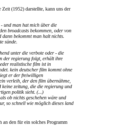
Zeit (1952) darstellte, kann uns der
) - und man hat mich über die
 den broadcasts bekommen, oder von
nd dann bekommt man halt nichts.
ßte sünde.
hend unter die verbote oder - die
der regierung folgt, erhält ihre
der realistische film ist in
ndet. kein deutscher film kommt ohne
egt er der freiwilligen
 kein verleih, der den film übernähme,
 keine zeitung, die die regierung und
en politik sieht. (...)
, als ob nichts geschehen wäre und
ur, so schnell wie möglich dieses land
h an den für ein solches Programm