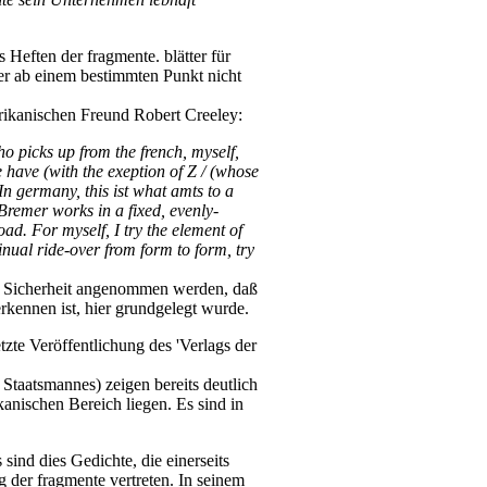
 Heften der fragmente. blätter für
er ab einem bestimmten Punkt nicht
rikanischen Freund Robert Creeley:
o picks up from the french, myself,
have (with the exeption of Z / (whose
In germany, this ist what amts to a
 Bremer works in a fixed, evenly-
oad. For myself, I try the element of
nual ride-over from form to form, try
mit Sicherheit angenommen werden, daß
erkennen ist, hier grundgelegt wurde.
etzte Veröffentlichung des 'Verlags der
 Staatsmannes) zeigen bereits deutlich
anischen Bereich liegen. Es sind in
.
ind dies Gedichte, die einerseits
g der fragmente vertreten. In seinem