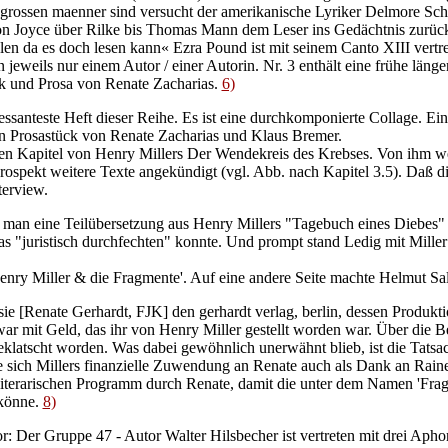
e grossen maenner sind versucht der amerikanische Lyriker Delmore Sc
von Joyce über Rilke bis Thomas Mann dem Leser ins Gedächtnis zurüc
en da es doch lesen kann« Ezra Pound ist mit seinem Canto XIII vertre
 jeweils nur einem Autor / einer Autorin. Nr. 3 enthält eine frühe läng
rik und Prosa von Renate Zacharias.
6)
ressanteste Heft dieser Reihe. Es ist eine durchkomponierte Collage. E
in Prosastück von Renate Zacharias und Klaus Bremer.
en Kapitel von Henry Millers Der Wendekreis des Krebses. Von ihm w
ospekt weitere Texte angekündigt (vgl. Abb. nach Kapitel 3.5). Daß d
terview.
 man eine Teilübersetzung aus Henry Millers "Tagebuch eines Diebes"
as "juristisch durchfechten" konnte. Und prompt stand Ledig mit Miller
 'Henry Miller & die Fragmente'. Auf eine andere Seite machte Helmut S
ie [Renate Gerhardt, FJK] den gerhardt verlag, berlin, dessen Produkti
ar mit Geld, das ihr von Henry Miller gestellt worden war. Über die 
 geklatscht worden. Was dabei gewöhnlich unerwähnt blieb, ist die Tatsa
ße sich Millers finanzielle Zuwendung an Renate auch als Dank an Rainer
literarischen Programm durch Renate, damit die unter dem Namen 'Fra
 könne.
8)
or: Der Gruppe 47 - Autor Walter Hilsbecher ist vertreten mit drei Aph