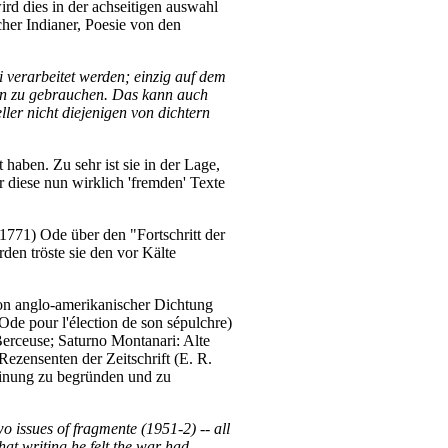
rd dies in der achseitigen auswahl
her Indianer, Poesie von den
i verarbeitet werden; einzig auf dem
gen zu gebrauchen. Das kann auch
ler nicht diejenigen von dichtern
aben. Zu sehr ist sie in der Lage,
 diese nun wirklich 'fremden' Texte
771) Ode über den "Fortschritt der
den tröste sie den vor Kälte
on anglo-amerikanischer Dichtung
de pour l'élection de son sépulchre)
erceuse; Saturno Montanari: Alte
Rezensenten der Zeitschrift (E. R.
einung zu begründen und zu
wo issues of fragmente (1951-2) -- all
hat writing he felt the war had