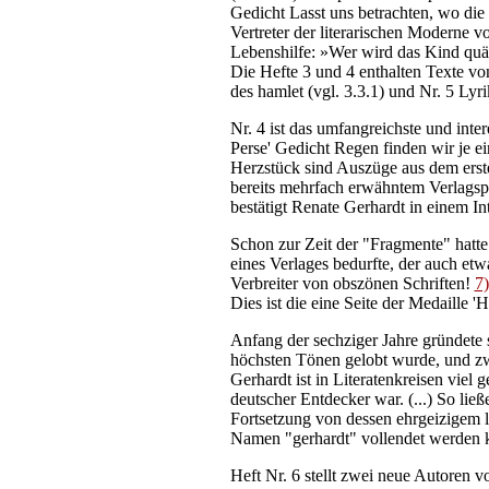
Gedicht Lasst uns betrachten, wo di
Vertreter der literarischen Moderne 
Lebenshilfe: »Wer wird das Kind quäl
Die Hefte 3 und 4 enthalten Texte von
des hamlet (vgl. 3.3.1) und Nr. 5 Ly
Nr. 4 ist das umfangreichste und inte
Perse' Gedicht Regen finden wir je e
Herzstück sind Auszüge aus dem erst
bereits mehrfach erwähntem Verlagspr
bestätigt Renate Gerhardt in einem In
Schon zur Zeit der "Fragmente" hatte
eines Verlages bedurfte, der auch etw
Verbreiter von obszönen Schriften!
7)
Dies ist die eine Seite der Medaille
Anfang der sechziger Jahre gründete s
höchsten Tönen gelobt wurde, und zw
Gerhardt ist in Literatenkreisen viel
deutscher Entdecker war. (...) So lie
Fortsetzung von dessen ehrgeizigem 
Namen "gerhardt" vollendet werden
Heft Nr. 6 stellt zwei neue Autoren v