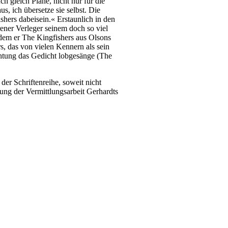
h gleich Pläne, nicht nur für die
s, ich übersetze sie selbst. Die
hers dabeisein.« Erstaunlich in den
rener Verleger seinem doch so viel
t dem er The Kingfishers aus Olsons
rs, das von vielen Kennern als sein
ichtung das Gedicht lobgesänge (The
der Schriftenreihe, soweit nicht
tung der Vermittlungsarbeit Gerhardts