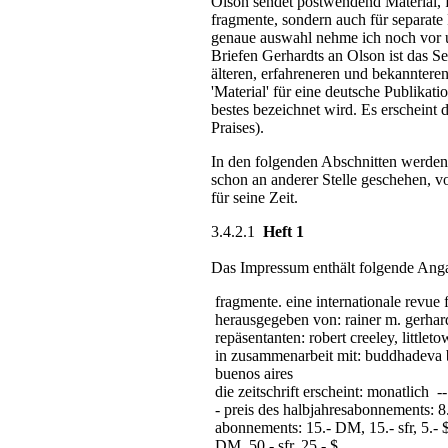
Olson sendet postwendend Material, fü
fragmente, sondern auch für separate 
genaue auswahl nehme ich noch vor un
Briefen Gerhardts an Olson ist das Se
älteren, erfahreneren und bekannteren
'Material' für eine deutsche Publikat
bestes bezeichnet wird. Es erscheint 
Praises).
In den folgenden Abschnitten werden d
schon an anderer Stelle geschehen, vo
für seine Zeit.
3.4.2.1
Heft 1
Das Impressum enthält folgende Ang
fragmente. eine internationale revue
herausgegeben von: rainer m. gerhardt
repäsentanten: robert creeley, littleto
in zusammenarbeit mit: buddhadeva bos
buenos aires
die zeitschrift erscheint: monatlich --
- preis des halbjahresabonnements: 8.-
abonnements: 15.- DM, 15.- sfr, 5.- 
DM, 50.- sfr, 25.- $