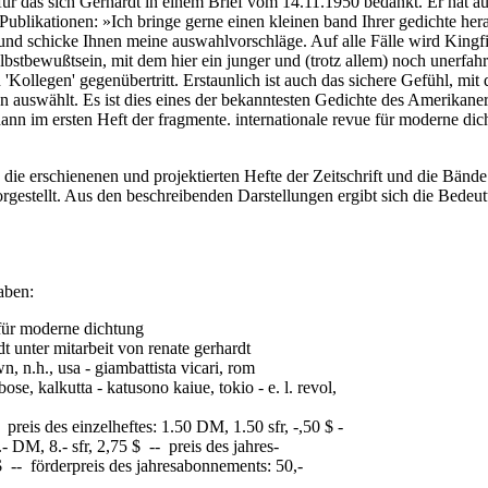
r das sich Gerhardt in einem Brief vom 14.11.1950 bedankt. Er hat auc
Publikationen: »Ich bringe gerne einen kleinen band Ihrer gedichte herau
d schicke Ihnen meine auswahlvorschläge. Auf alle Fälle wird Kingfis
lbstbewußtsein, mit dem hier ein junger und (trotz allem) noch unerfah
 'Kollegen' gegenübertritt. Erstaunlich ist auch das sichere Gefühl, mi
ion auswählt. Es ist dies eines der bekanntesten Gedichte des Amerikane
dann im ersten Heft der fragmente. internationale revue für moderne d
ie erschienenen und projektierten Hefte der Zeitschrift und die Bände 
rgestellt. Aus den beschreibenden Darstellungen ergibt sich die Bedeu
aben:
 für moderne dichtung
 unter mitarbeit von renate gerhardt
wn, n.h., usa - giambattista vicari, rom
e, kalkutta - katusono kaiue, tokio - e. l. revol,
 preis des einzelheftes: 1.50 DM, 1.50 sfr, -,50 $ -
 DM, 8.- sfr, 2,75 $ -- preis des jahres-
$ -- förderpreis des jahresabonnements: 50,-