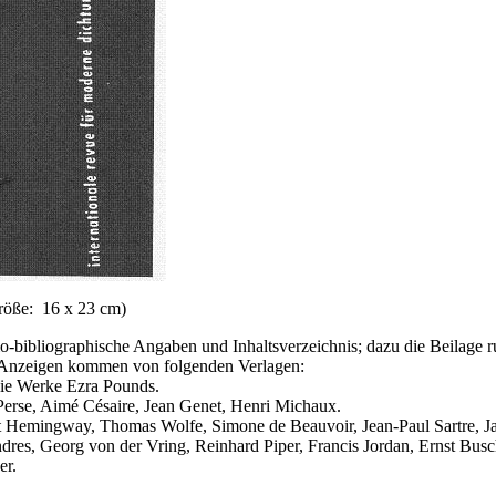
lgröße: 16 x 23 cm)
io-bibliographische Angaben und Inhaltsverzeichnis; dazu die Beilage r
e Anzeigen kommen von folgenden Verlagen:
die Werke Ezra Pounds.
Perse, Aimé Césaire, Jean Genet, Henri Michaux.
t Hemingway, Thomas Wolfe, Simone de Beauvoir, Jean-Paul Sartre, J
ndres, Georg von der Vring, Reinhard Piper, Francis Jordan, Ernst B
er.