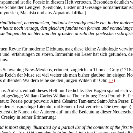
pannend ist die Poesie in diesem Heft vertreten. Besonders deutlich wi
Ilse Schneider-Lengyel. (Gedichte, Lieder und Gesänge nordamerikanisc
lynesien, Malaisia und aus Äquatorialafrika.)
 primitivkunst, negermasken, indianische sandgemälde etc. in der malere
ler heute noch versagt, den gleichen fundus von formen und vorstellun
llungen der dichter und der grössten anzahl der poetischen schriftstel
uen Revue für moderne Dichtung mag diese kleine Anthologie verwirrt h
und -erfahrungen zu stören. Immerhin ein Leser hat sich gefunden, der
tius:
s Schwabing New-Mexicos, erinnert; zugleich an Thomas Gray (1716-1
 Reich der Muse sei viel weiter als man bisher glaubte: im eisigen Nor
es duftenden Wäldern leihe sie den jungen Wilden ihr Ohr.
17)
-Aufsatz enthält dieses Heft nur Gedichte. Der Bogen spannt sich v
Lobgesänge; William Carlos Williams: The r r bums; Ezra Pound: E. P. O
aux: Poesie pour pouvoir; Aimé Césaire: Tam-tam; Saint-John Perse: B
ie deutschsprachige Literatur mit keinem Text vertreten. Die (wenigen) 
n zuerst die Namen der Autoren auf, um die Bedeutung dieser Neuersch
 Creeley in seiner Erinnerung:
s most simply illustrated by a partial list of the contents of the first t
 death. (...[s.o.]) He wanted to bring back into the German context all t