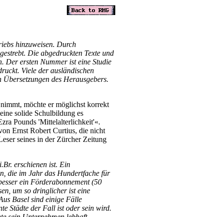
triebs hinzuweisen. Durch
estrebt. Die abgedruckten Texte und
h. Der ersten Nummer ist eine Studie
ruckt. Viele der ausländischen
in Übersetzungen des Herausgebers.
 nimmt, möchte er möglichst korrekt
eine solide Schulbildung es
zra Pounds 'Mittelalterlichkeit'«.
on Ernst Robert Curtius, die nicht
 Leser seines in der Zürcher Zeitung
Br. erschienen ist. Ein
n, die im Jahr das Hundertfache für
besser ein Förderabonnement (50
n, um so dringlicher ist eine
Aus Basel sind einige Fälle
te Städte der Fall ist oder sein wird.
te sein Unternehmen lebhaft