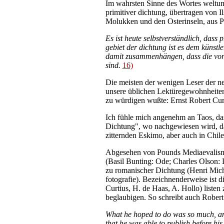
Im wahrsten Sinne des Wortes weltums
primitiver dichtung, übertragen von 
Molukken und den Osterinseln, aus Po
Es ist heute selbstverständlich, dass
gebiet der dichtung ist es dem künst
damit zusammenhängen, dass die vorste
sind.
16)
Die meisten der wenigen Leser der ne
unsere üblichen Lektüregewohnheiten 
zu würdigen wußte: Ernst Robert Cur
Ich fühle mich angenehm an Taos, da
Dichtung", wo nachgewiesen wird, das
zitternden Eskimo, aber auch in Chil
Abgesehen von Pounds Mediaevalismus
(Basil Bunting: Ode; Charles Olson: 
zu romanischer Dichtung (Henri Mich
fotografie). Bezeichnenderweise ist d
Curtius, H. de Haas, A. Hollo) liste
beglaubigen. So schreibt auch Robert
What he hoped to do was so much, and i
that he was able to publish before his