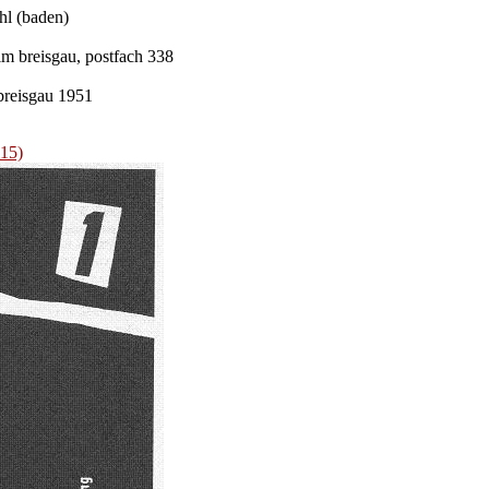
hl (baden)
im breisgau, postfach 338
breisgau 1951
15)