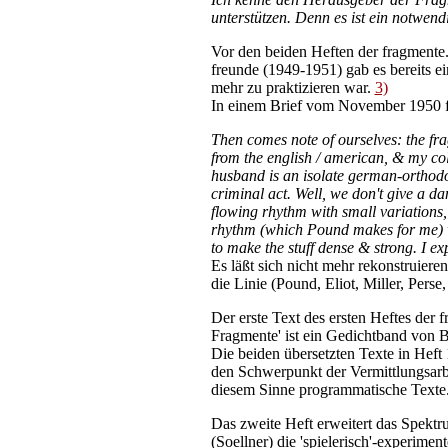
unterstützen. Denn es ist ein notwen
Vor den beiden Heften der fragmente. 
freunde (1949-1951) gab es bereits e
mehr zu praktizieren war.
3)
In einem Brief vom November 1950 fo
Then comes note of ourselves: the fra
from the english / american, & my co
husband is an isolate german-orthodox
criminal act. Well, we don't give a da
flowing rhythm with small variations, 
rhythm (which Pound makes for me) wit
to make the stuff dense & strong. I ex
Es läßt sich nicht mehr rekonstruier
die Linie (Pound, Eliot, Miller, Perse
Der erste Text des ersten Heftes der f
Fragmente' ist ein Gedichtband von Br
Die beiden übersetzten Texte in Heft 
den Schwerpunkt der Vermittlungsarbei
diesem Sinne programmatische Texte
Das zweite Heft erweitert das Spektr
(Soellner) die 'spielerisch'-experime