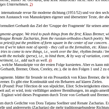
diges Unternehmen.
2)
internationale revue für moderne dichtung (1951/52) und vor den sechs
inen Austausch von Manuskripten eigener und übersetzter Texte, der ab
rmuliert Gerhardt das Ziel der 'Gruppe der Fragmente' für seinen ame
gmente-gruppe. We tried to push things from the first; Klaus Bremer, wh
lleague Renate Zacharias, from the russian-orthodox-church poetry. We 
 priest)) put the problem of form square in the center of our concern. 
mn if we're taken note of openly - they call us the formalists, etc. Klaus
tries to come to new things, i.e., work over the line, rhythm-breaks / br
h the melodic (perse), i.e., to bind them, & by way of variation, conti
periment, i.e., add such as well.
4)
en, welche Manuskripte vor der ersten Folge kursierten. Aber es kann 
, Gerhardt, Bremer, Olson, Creeley, etc.), die in den Folgen 1 und 2 zu 
ragmente. blätter für freunde ist ein Prosastück von Klaus Bremer, die l
emer. Es gibt eine Kontinuität und ein Beharren auf klaren Zielen.
1 (Pound: Pour l'élection de son sépulchre, Eliot: Schwierigkeiten eines
t auf; er wird, trotz vielfältiger anderer Bemühungen, im anglo-amerik
. Ergänzt wird dieses Programm durch Texte von Gerhardt und Bremer
um durch Gedichte von Dora Tatjana Soellner und Renate Zacharias. Es s
ntelle und andererseits (Zacharias) die mehr traditionsgebundene Richtun