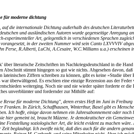
ue für moderne dichtung
e, auf die internationale Dichtung außerhalb des deutschen Literaturbe
deutschen und ausländischen Autoren wurde gegenseitige Anregung ang
ch-experimenteller Art, gelegentlich in verschiedenen Sprachen zugleic
t' vorangesetzt, in der zweiten Nummer wird sein Canto LXVVVIV abged
n Perse, R.Alberti, LuChi, A.Cesaire, W.C.Williams u.a.) erscheinen 
 über literarische Zeitschriften im Nachkriegsdeutschland in die Hand
ten Abschnitt stimmt hingegen so gut wie nichts. Abgesehen davon, daß 
n lateinischen Ziffern schreiben zu können, gibt es keine »Studie über E
 war überwältigend. Es erschien eine einzige Rezension aus der Feder v
n entschieden weiterging. Noch nie und nie wieder später forderte er die
es unverblümter und fordernder zur Mithilfe auf:
 Revue für moderne Dichtung", deren erstes Heft im Juni in Freiburg i.
 Franken. In Zürich, Schaffhausen, Winterthur, Basel gibt es Mensche
en. Ich hoffe, einige davon nehmen ein Jahresabonnement oder noch 
e hier gemeint ist, braucht Mäzene. Je demokratischer ein Gemeinwese
e Feststellung soziologischer Art, die leicht evident zu machen wäre. 
 Zeit beglaubigt. Ich zweifle nicht, daß dies auch für die andern genann
ente, Rainer M. Gerhardt, und seine Mitarbeiter nicht. Aber ich möch