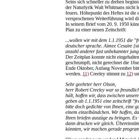
Seins sich schneller zu drehen beginnt
der Naturlyrik Walt Whitmans nicht l
feuers. Höhepunkt des Heftes ist die 
versprochenen Weiterführung wird die
In seinem Brief vom 20. 9. 1950 künd
Plan zu einer neuen Zeitschrift:
...wollen wir mit dem 1.1.1951 die "f
deutscher sprache. Aimee Cesaire [si
anzahl anderer fast unbekannter junge
Der Zeitplan konnte nicht eingehalte
geschrumpft, nicht gerechnet die 16se
Ende Oktober, Anfang November bittet
werden.
11)
Creeley stimmt zu
12)
un
Sehr geehrter herr Olson,
herr Robert Creeley war so freundlich
hält, hoffen wir, dass zwischen unse
geben ab 1.1.1951 eine zeitschrift "f
bitte doch gedichte von Ihnen, eine g
einem einzelbändchen. Wir hoffen, das
Ihren briefen auszüge zu bringen. Es
dann drucken wir gleich. Übereinsti
könnten, wir machen gerade programm