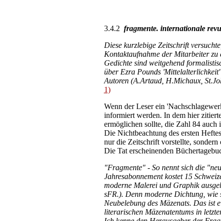
3.4.2
fragmente. internationale rev
Diese kurzlebige Zeitschrift versucht
Kontaktaufnahme der Mitarbeiter zu 
Gedichte sind weitgehend formalistis
über Ezra Pounds 'Mittelalterlichkei
Autoren (A.Artaud, H.Michaux, St.Joh
1)
Wenn der Leser ein 'Nachschlagewerk'
informiert werden. In dem hier zitier
ermöglichen sollte, die Zahl 84 auch i
Die Nichtbeachtung des ersten Heftes
nur die Zeitschrift vorstellte, sonder
Die Tat erscheinenden Büchertagebuch
"Fragmente" - So nennt sich die "neue
Jahresabonnement kostet 15 Schweizer
moderne Malerei und Graphik ausgeb
sFR.). Denn moderne Dichtung, wie si
Neubelebung des Mäzenats. Das ist ein
literarischen Mäzenatentums in letzter
Ich kenne den Herausgeber der Fragm