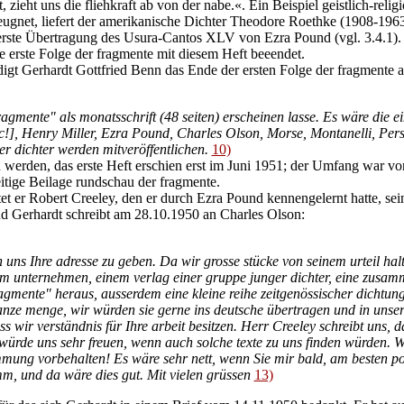
, zieht uns die fliehkraft ab von der nabe.«. Ein Beispiel geistlich-reli
eugnet, liefert der amerikanische Dichter Theodore Roethke (1908-1963)
erste Übertragung des Usura-Cantos XLV von Ezra Pound (vgl. 3.4.1). Tr
 erste Folge der fragmente mit diesem Heft beeendet.
igt Gerhardt Gottfried Benn das Ende der ersten Folge der fragmente an
ragmente" als monatsschrift (48 seiten) erscheinen lasse. Es wäre die ei
c!], Henry Miller, Ezra Pound, Charles Olson, Morse, Montanelli, Perse
r dichter werden mitveröffentlichen.
10)
n werden, das erste Heft erschien erst im Juni 1951; der Umfang war vo
itige Beilage rundschau der fragmente.
 er Robert Creeley, den er durch Ezra Pound kennengelernt hatte, sei
d Gerhardt schreibt am 28.10.1950 an Charles Olson:
 uns Ihre adresse zu geben. Da wir grosse stücke von seinem urteil hal
rem unternehmen, einem verlag einer gruppe junger dichter, eine zusam
ragmente" heraus, ausserdem eine kleine reihe zeitgenössischer dichtun
anze menge, wir würden sie gerne ins deutsche übertragen und in unserer 
s wir verständnis für Ihre arbeit besitzen. Herr Creeley schreibt uns, d
 würde uns sehr freuen, wenn auch solche texte zu uns finden würden. 
mmung vorbehalten! Es wäre sehr nett, wenn Sie mir bald, am besten 
, und da wäre dies gut. Mit vielen grüssen
13)