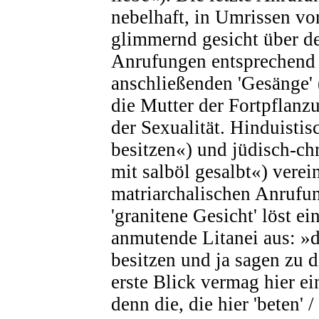
nebelhaft, in Umrissen v
glimmernd gesicht über 
Anrufungen entsprechend 
anschließenden 'Gesänge' (
die Mutter der Fortpflanz
der Sexualität. Hinduistis
besitzen«) und jüdisch-chr
mit salböl gesalbt«) verei
matriarchalischen Anrufun
'granitene Gesicht' löst ei
anmutende Litanei aus: »d
besitzen und ja sagen zu d
erste Blick vermag hier ei
denn die, die hier 'beten' /