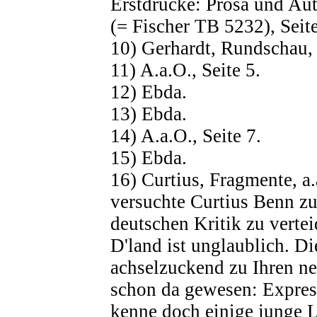
Erstdrucke: Prosa und Au
(= Fischer TB 5232), Seit
10) Gerhardt, Rundschau, a
11) A.a.O., Seite 5.
12) Ebda.
13) Ebda.
14) A.a.O., Seite 7.
15) Ebda.
16) Curtius, Fragmente, a.
versuchte Curtius Benn zu 
deutschen Kritik zu vert
D'land ist unglaublich. D
achselzuckend zu Ihren neu
schon da gewesen: Expres
kenne doch einige junge Le